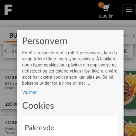
0
0
Tog
kr
kr
0,00
0,00
BURGER
PIZZA
KEBAB
BARNEMENY
Personvern
SMILE BURGER PAKKE
Fordi vi respekterer din rett til personvern, kan du
GER 250 GRAM
BURGER 333 GRAM
velge å ikke tillate noen typer cookies. Å blokkere
noen typer cookies kan påvirke din opplevelse av
nettstedet og tjenestene vi kan tilby. Ikke alle våre
sider har ekstra cookies som kan slås av. Se på
SMILEPAKKE GIGANT 2
boksene under for å finne ut mer
...
BBQ saus-Hamburgerdressing-Burgerost-Bacon-
Hamburger-Salat-Tomat-Agurk-Rødløk-Mais .
Vis mer
Cookies
Legg i handlekurv
265,00 Kr
SMILEPAKKE VANLIG
Påkrevde
Hamburgerdressing-Burgerost-Chips-Hamburger-Salat-
Tomat-Agurk-Rødløk .