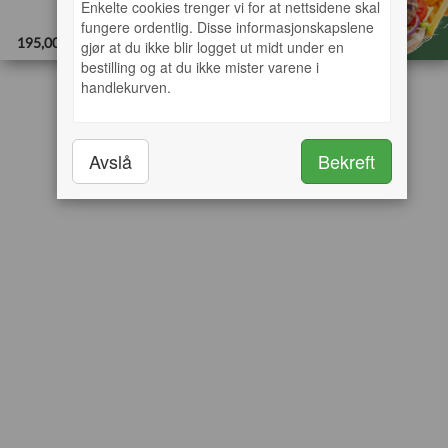
Enkelte cookies trenger vi for at nettsidene skal
fungere ordentlig. Disse informasjonskapslene
Legg i handlekurv
195,00 Kr
gjør at du ikke blir logget ut midt under en
bestilling og at du ikke mister varene i
handlekurven.
Avslå
Bekreft