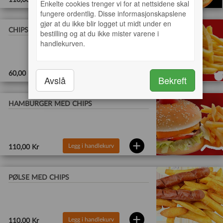
110,00 Kr
Enkelte cookies trenger vi for at nettsidene skal
fungere ordentlig. Disse informasjonskapslene
gjør at du ikke blir logget ut midt under en
CHIPS BARN
bestilling og at du ikke mister varene i
handlekurven.
Legg i handlekurv
60,00 Kr
Avslå
Bekreft
HAMBURGER MED CHIPS
Legg i handlekurv
110,00 Kr
PØLSE MED CHIPS
Legg i handlekurv
110,00 Kr