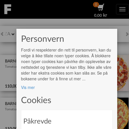
0
0
Tog
kr
kr
0,00
0,00
BARNEMENY
IZZA
KEBAB
ISKREM
M
Personvern
Fordi vi respekterer din rett til personvern, kan du
velge å ikke tillate noen typer cookies. Å blokkere
noen typer cookies kan påvirke din opplevelse av
BARNEPIZZA PEPPERONI
nettstedet og tjenestene vi kan tilby. Ikke alle våre
Tomatsaus, Ost, Pepperoni
sider har ekstra cookies som kan slås av. Se på
boksene under for å finne ut mer
...
Legg i handlekurv
110,00 Kr
Vis mer
Cookies
BARNEPIZZA SKINKE
Tomatsaus, Ost, Skinke
Påkrevde
Legg i handlekurv